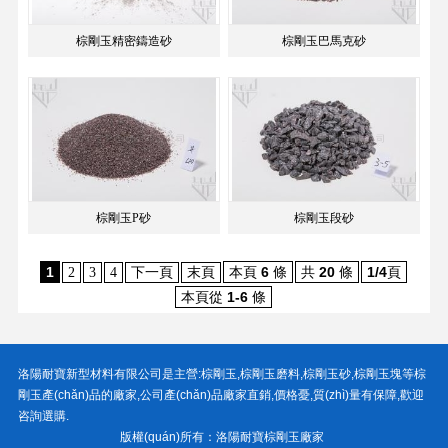
棕剛玉精密鑄造砂
棕剛玉巴馬克砂
棕剛玉P砂
棕剛玉段砂
1
本頁
6
條
共
20
條
1/4
頁
2
3
4
下一頁
末頁
本頁從
1-6
條
洛陽耐寶新型材料有限公司
是主營:
棕剛玉
,
棕剛玉磨料
,
棕剛玉砂
,
棕剛玉塊
等棕
剛玉產(chǎn)品的廠家,公司產(chǎn)品廠家直銷,價格憂,質(zhì)量有保障,歡迎
咨詢選購.
版權(quán)所有：
洛陽耐寶棕剛玉廠家